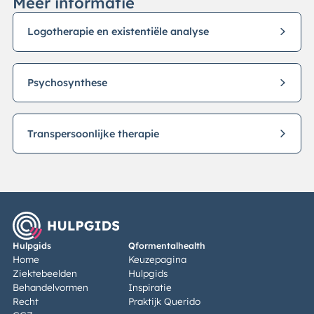
Meer informatie
Logotherapie en existentiële analyse
Psychosynthese
Transpersoonlijke therapie
Hulpgids
Qformentalhealth
Home
Keuzepagina
Ziektebeelden
Hulpgids
Behandelvormen
Inspiratie
Recht
Praktijk Querido