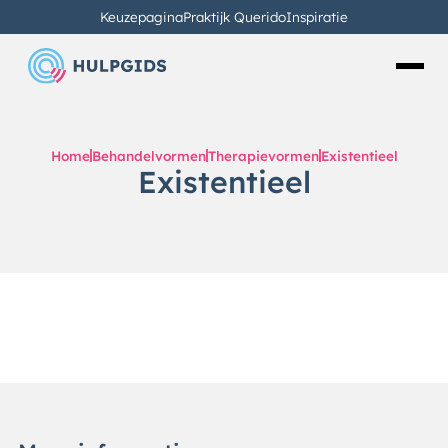
Keuzepagina
Praktijk Querido
Inspiratie
Home
Behandelvormen
Therapievormen
Existentieel
Existentieel