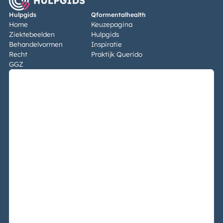
Hulpgids
Qformentalhealth
Home
Keuzepagina
Ziektebeelden
Hulpgids
Behandelvormen
Inspiratie
Recht
Praktijk Querido
GGZ