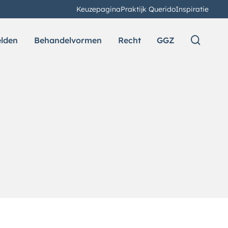
Keuzepagina
Praktijk Querido
Inspiratie
elden
Behandelvormen
Recht
GGZ