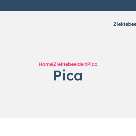
Ziektebe
Home
Ziektebeelden
Pica
Pica