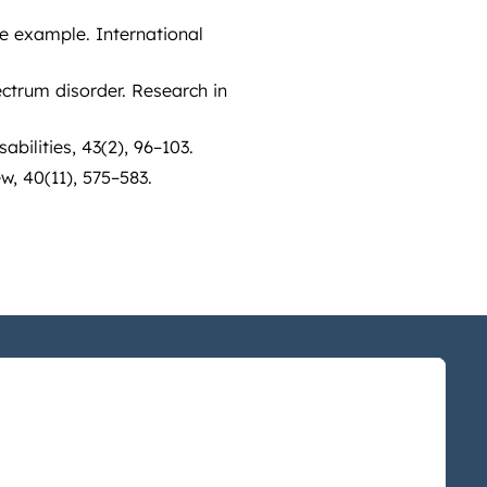
se example. International
pectrum disorder. Research in
bilities, 43(2), 96–103.
, 40(11), 575–583.