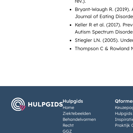
rev.).
Bryant-Waugh R. (2019). A
Journal of Eating Disorde
Keller R et al. (2017). Pr
Autism Spectrum Disorders
Stiegler LN. (2005). Under
Thompson C & Rowland M. (
Hulpgids
Qformen
Home
Keuzepa
Ziektebeelden
Hulpgids
Behandelvormen
Inspirati
Recht
Praktijk 
GGZ