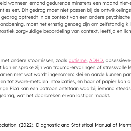
teld wanneer iemand gedurende minstens een maand niet-e
ies eet. Dit gedrag moet niet passen bij de ontwikkelingsf
et gedrag optreedt in de context van een andere psychische 
andoening, moet het ernstig genoeg zijn om zelfstandig kl
stiek zorgvuldige beoordeling van context, leeftijd en lich
met andere stoornissen, zoals
autisme
,
ADHD
, obsessiev
 kan er sprake zijn van trauma-ervaringen of stressvolle
 samen met wat wordt ingenomen: klei en aarde kunnen paras
en tot zware-metalen intoxicaties, en haar of papier kan o
rige Pica kan een patroon ontstaan waarbij iemand steeds
gedrag, wat het doorbreken ervan lastiger maakt.
ciation. (2022). Diagnostic and Statistical Manual of Menta