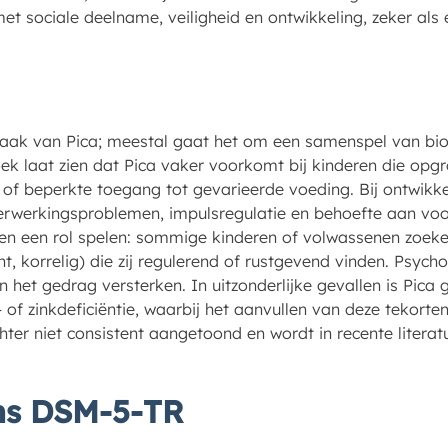
met sociale deelname, veiligheid en ontwikkeling, zeker als
zaak van Pica; meestal gaat het om een samenspel van bio
k laat zien dat Pica vaker voorkomt bij kinderen die opg
of beperkte toegang tot gevarieerde voeding. Bij ontwikke
erwerkingsproblemen, impulsregulatie en behoefte aan vo
n een rol spelen: sommige kinderen of volwassenen zoeken
t, korrelig) die zij regulerend of rustgevend vinden. Psycho
n het gedrag versterken. In uitzonderlijke gevallen is Pica
- of zinkdeficiëntie, waarbij het aanvullen van deze tekort
hter niet consistent aangetoond en wordt in recente literat
ens DSM-5-TR