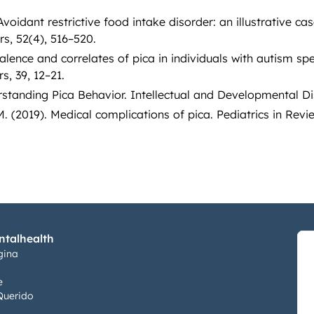
voidant restrictive food intake disorder: an illustrative ca
rs, 52(4), 516–520.
evalence and correlates of pica in individuals with autism s
, 39, 12–21.
standing Pica Behavior. Intellectual and Developmental Disa
2019). Medical complications of pica. Pediatrics in Review
talhealth
gina
e
Querido