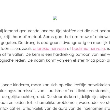
bij iemand gedurende langere tijd stoffen eet die niet bedo
eep, krijt, haar of metaal. Soms gaat het om rauw of onbew
 gegeten. De drang is doorgaans dwangmatig en moeilijk 
toornissen, zoals
anorexia nervosa
of
boulimia nervosa
, 
af te vallen. De kern is een hardnekkig patroon van niet-
logische reden. De naam komt van een ekster (Pica pica) die
 jonge kinderen, maar kan zich op elke leeftijd ontwikkelen
kelingsstoornissen, zoals autisme of een lichte verstande
dergelijke achtergrond. De stoornis kan tijdelijk zijn, bijv
aan en leiden tot lichamelijke problemen, waaronder verst
intoxicaties, afhankelijk van de aard van de ingenomen sto