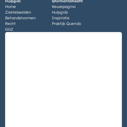
Hulpgids
Qformentalhealth
Home
Keuzepagina
Ziektebeelden
Hulpgids
Behandelvormen
Inspiratie
Recht
Praktijk Querido
GGZ