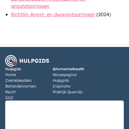
angststoornissen
Richtlijn Angst- en dwangstoornissen
(2024)
Hulpgids
Qformentalhealth
Home
Keuzepagina
Ziektebeelden
Hulpgids
Behandelvormen
Inspiratie
Recht
Praktijk Querido
GGZ