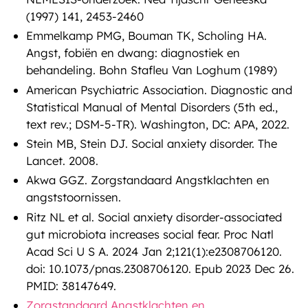
(1997) 141, 2453-2460
Emmelkamp PMG, Bouman TK, Scholing HA.
Angst, fobiën en dwang: diagnostiek en
behandeling. Bohn Stafleu Van Loghum (1989)
American Psychiatric Association. Diagnostic and
Statistical Manual of Mental Disorders (5th ed.,
text rev.; DSM-5-TR). Washington, DC: APA, 2022.
Stein MB, Stein DJ. Social anxiety disorder. The
Lancet. 2008.
Akwa GGZ. Zorgstandaard Angstklachten en
angststoornissen.
Ritz NL et al. Social anxiety disorder-associated
gut microbiota increases social fear. Proc Natl
Acad Sci U S A. 2024 Jan 2;121(1):e2308706120.
doi: 10.1073/pnas.2308706120. Epub 2023 Dec 26.
PMID: 38147649.
Zorgstandaard Angstklachten en