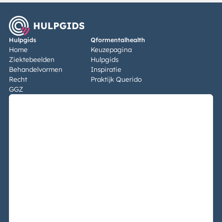
Hulpgids
Qformentalhealth
Home
Keuzepagina
Ziektebeelden
Hulpgids
Behandelvormen
Inspiratie
Recht
Praktijk Querido
GGZ