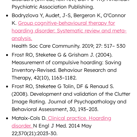
Psychiatric Association Publishing.
Bodryzlova Y, Audet, J-S, Bergeron K, O'Connor
K.
Group cognitive-behavioural therapy for
hoarding disorder: Systematic review and meta-
analysis.
Health Soc Care Community. 2019; 27: 517– 530
Frost RO, Steketee G & Grisham J. (2004).
Measurement of compulsive hoarding: Saving
Inventory-Revised. Behaviour Research and
Therapy, 42(10), 1163–1182.
Frost RO, Steketee G Tolin, DF & Renaud S.
(2008). Development and validation of the Clutter
Image Rating. Journal of Psychopathology and
Behavioral Assessment, 30, 193–203.
Mataix-Cols D.
Clinical practice. Hoarding
disorder.
N Engl J Med. 2014 May
22;370(21):2023-30.