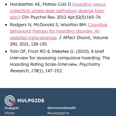
Nordsletten AE, Mataix-Cols D
Hoarding versus
collecting: where does pathology diverge from
play?
Clin Psychol Rev. 2012 Apr;32(3):165-76
Rodgers N, McDonald S, Wootton BM.
Cognitive
behavioral therapy for hoarding disorder: An
updated meta-analysis
. J Affect Disord., Volume
290, 2021, 128-135.
Tolin DF, Frost RO & Steketee G. (2010). A brief
interview for assessing compulsive hoarding: The
Hoarding Rating Scale-Interview.
Psychiatry
Research, 178
(1), 147–152.
Hulpgids
Qformentalhealth
Home
Keuzepagina