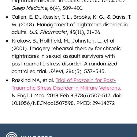
nightmare disorder in adults.
Journal of Clinical
Sleep Medicine
, 6(4), 389–401.
Callen, E. D., Kessler, T. L., Brooks, K. G., & Davis, T.
W. (2018). Management of nightmare disorder in
adults.
U.S. Pharmacist
, 43(11), 21–26.
Krakow, B., Hollifield, M., Johnston, L., et al.
(2001). Imagery rehearsal therapy for chronic
nightmares in sexual assault survivors with
posttraumatic stress disorder: A randomized
controlled trial.
JAMA
, 286(5), 537–545.
Raskind MA, et al.
Trial of Prazosin for Post-
Traumatic Stress Disorder in Military Veterans.
N Engl J Med. 2018 Feb 8;378(6):507-517. doi:
10.1056/NEJMoa1507598. PMID: 29414272