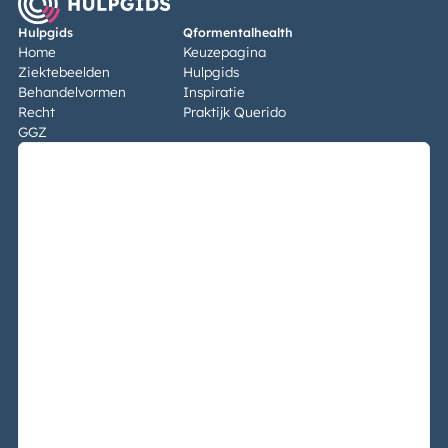
Hulpgids
Qformentalhealth
Home
Keuzepagina
Ziektebeelden
Hulpgids
Behandelvormen
Inspiratie
Recht
Praktijk Querido
GGZ