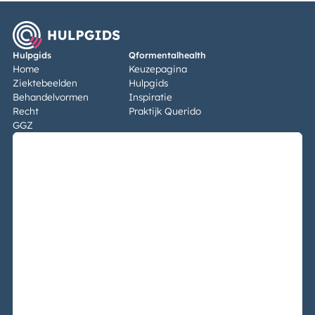
Hulpgids
Qformentalhealth
Home
Keuzepagina
Ziektebeelden
Hulpgids
Behandelvormen
Inspiratie
Recht
Praktijk Querido
GGZ