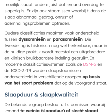
moeilijk slaapt, andere juist dat iemand overdag te
slaperig is. Er zijn ook stoornissen waarbij tijdens de
slaap abnormaal gedrag, onrust of
ademhalingsproblemen optreden.
Oudere classificaties maakten vaak onderscheid
tussen
dyssomnieën
en
parasomnieën
. Die
tweedeling is historisch nog wel herkenbaar, maar in
de huidige praktijk wordt meestal een uitgebreidere
en klinisch bruikbaardere indeling gebruikt. In
moderne classificatiesystemen zoals de
DSM-5
en
de ICSD-3-TR worden slaapstoornissen
onderverdeeld in verschillende groepen
op basis
van het soort probleem
dat op de voorgrond staat.
Slaapduur & slaapkwaliteit
De bekendste groep bestaat uit stoornissen waarbij
iemand
te weinig (slaapduur) of slecht slaapt