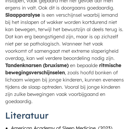
inslapen, vaak gepaard met het gevoel dat men
ergens in valt. Ook dit is doorgaans goedaardig.
Slaapparalyse
is een verschijnsel waarbij iemand
bij het inslapen of wakker worden kortdurend niet
kan bewegen, terwijl het bewustzijn al deels terug is.
Dat kan erg beangstigend zijn, maar is op zichzelf
niet per se pathologisch. Wanneer het vaak
voorkomt of samengaat met extreme slaperigheid
overdag, kan wel verdere beoordeling nodig zijn.
Tandenknarsen (bruxisme)
en bepaalde
ritmische
bewegingsverschijnselen
, zoals hoofd bonken of
lichaam wiegen bij jonge kinderen, kunnen eveneens
tijdens de slaap optreden. Vooral bij jonge kinderen
zijn zulke bewegingen vaak voorbijgaand en
goedaardig.
Literatuur
American Academy of Sleep Medicine. (2023).