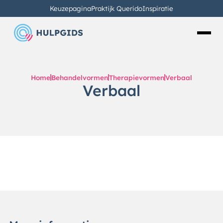
Keuzepagina
Praktijk Querido
Inspiratie
Home
Behandelvormen
Therapievormen
Verbaal
Verbaal