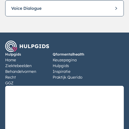
Voice Dialogue
Hulpgids
Qformentalhealth
Home
Keuzepagina
Ziektebeelden
Hulpgids
Behandelvormen
Inspiratie
Recht
Praktijk Querido
GGZ